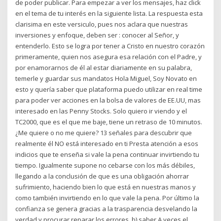
de poder publicar. Para empezar a ver los mensajes, haz click
en el tema de tu interés en la siguiente lista. La respuesta esta
clarisima en este versiculo, pues nos aclara que nuestras
inversiones y enfoque, deben ser : conocer al Señor, y
entenderlo. Esto se logra por tener a Cristo en nuestro corazón
primeramente, quien nos asegura esa relación con el Padre, y
por enamorarnos de él al estar diariamente en su palabra,
temerle y guardar sus mandatos Hola Miguel, Soy Novato en
esto y quería saber que plataforma puedo utilizar en real time
para poder ver acciones en la bolsa de valores de EE.UU, mas
interesado en las Penny Stocks. Solo quiero ir viendo y el
TC2000, que es el que me baje, tiene un retraso de 10 minutos.
¿Me quiere o no me quiere? 13 señales para descubrir que
realmente él NO está interesado en ti Presta atención a esos
indicios que te enseña si vale la pena continuar invirtiendo tu
tiempo. Igualmente supone no cebarse con los más débiles,
llegando a la conclusión de que es una obligación ahorrar
sufrimiento, haciendo bien lo que está en nuestras manos y
como también invirtiendo en lo que vale la pena. Por último la
confianza se genera gracias a la trasparencia desvelando la
verdad y procurar reparar los errores. b) saber A veces el